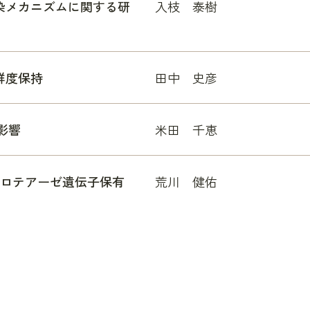
染メカニズムに関する研
入枝 泰樹
鮮度保持
田中 史彦
影響
米田 千恵
の菌体外プロテアーゼ遺伝子保有
荒川 健佑