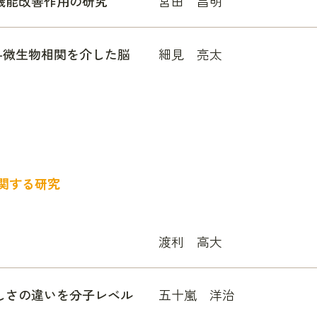
機能改善作用の研究
宮田 昌明
-微生物相関を介した脳
細見 亮太
関する研究
渡利 高大
しさの違いを分子レベル
五十嵐 洋治