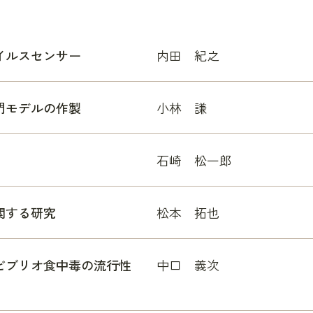
イルスセンサー
内田 紀之
門モデルの作製
小林 謙
石崎 松一郎
関する研究
松本 拓也
ビブリオ食中毒の流行性
中口 義次